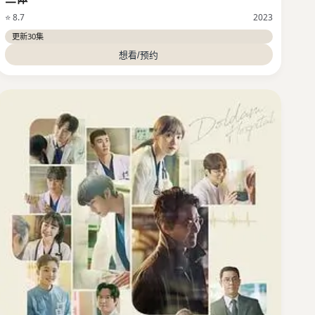
⭐ 8.7
2023
更新30集
想看/预约