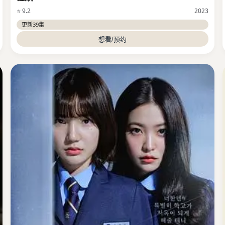
⭐ 9.2
2023
更新39集
想看/预约