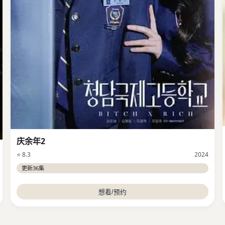
庆余年2
⭐ 8.3
2024
更新36集
想看/预约