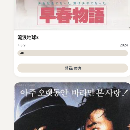
流浪地球3
⭐ 8.9
2024
4K
想看/预约